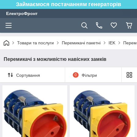
Займаємося постачанням генераторів
ЕлектроФронт
Товари та послуги
Перемикачі пакетні
IEK
Переми
Перемикачі з можливістю навісних замків
Сортування
0
Фільтри