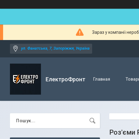
Зараз у компанії неро
ул. Фанатська, 7, Запоріжжя, Україна
ЕлектроФронт
Главная
Товар
Роз'єми