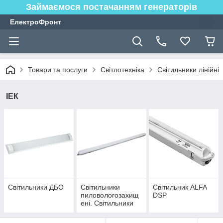
Займаємося постачанням генераторів
ЕлектроФронт
Товари та послуги
Світлотехніка
Світильники лінійні
ІЕК
Світильники ДБО
Світильники
Світильник ALFA
пиловологозахищ
DSP
ені. Світильники
ДСП 1304-1307,
1318, 1319