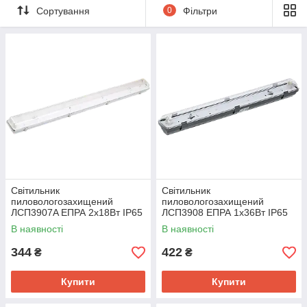
Сортування
0
Фільтри
Світильник
Світильник
пиловологозахищений
пиловологозахищений
ЛСП3907A ЕПРА 2х18Вт IP65
ЛСП3908 ЕПРА 1х36Вт IP65
IEK
IEK
В наявності
В наявності
344
422
₴
₴
Купити
Купити