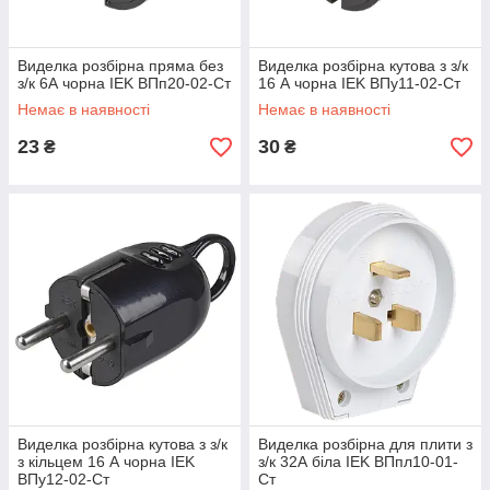
Виделка розбірна пряма без
Виделка розбірна кутова з з/к
з/к 6А чорна IEK ВПп20-02-Ст
16 А чорна IEK ВПу11-02-Ст
Немає в наявності
Немає в наявності
23
30
₴
₴
Виделка розбірна кутова з з/к
Виделка розбірна для плити з
з кільцем 16 А чорна IEK
з/к 32А біла IEK ВПпл10-01-
ВПу12-02-Ст
Ст