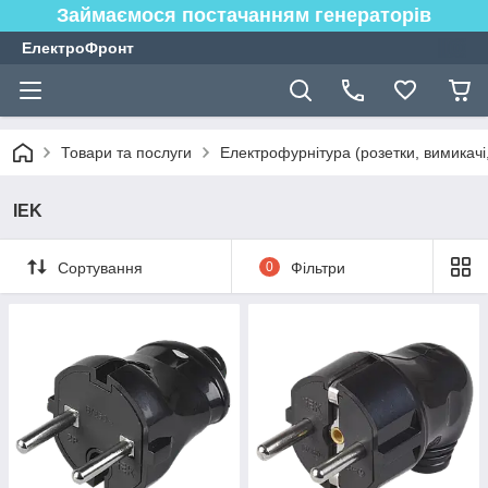
Займаємося постачанням генераторів
ЕлектроФронт
Товари та послуги
Електрофурнітура (розетки, вимикачі,
IEK
Сортування
0
Фільтри