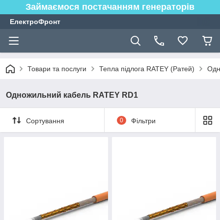
Займаємося постачанням генераторів
ЕлектроФронт
Товари та послуги
Тепла підлога RATEY (Ратей)
Одн
Одножильний кабель RATEY RD1
Сортування
0
Фільтри