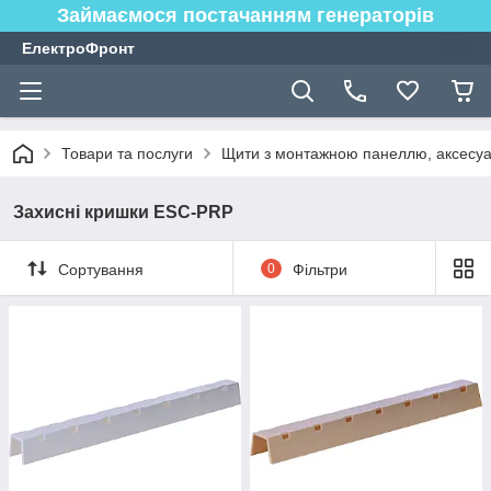
Займаємося постачанням генераторів
ЕлектроФронт
Товари та послуги
Щити з монтажною панеллю, аксесуа
Захисні кришки ESC-PRP
Сортування
0
Фільтри