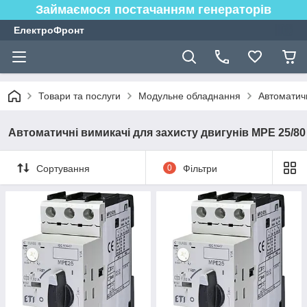
Займаємося постачанням генераторів
ЕлектроФронт
Товари та послуги
Модульне обладнання
Автоматичн
Автоматичні вимикачі для захисту двигунів MPE 25/80
Сортування
0
Фільтри