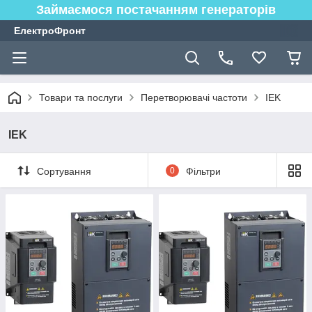
Займаємося постачанням генераторів
ЕлектроФронт
Товари та послуги
Перетворювачі частоти
IEK
IEK
Сортування
0
Фільтри