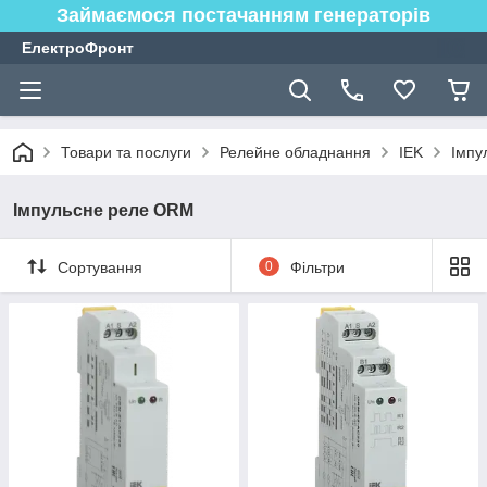
Займаємося постачанням генераторів
ЕлектроФронт
Товари та послуги
Релейне обладнання
IEK
Імпу
Імпульсне реле ORM
Сортування
0
Фільтри