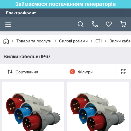
Займаємося постачанням генераторів
ЕлектроФронт
Товари та послуги
Силові роз'єми
ETI
Вилки кабе
Вилки кабельні IP67
Сортування
0
Фільтри