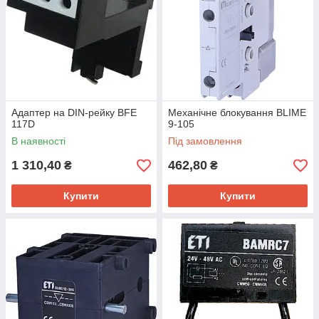
Адаптер на DIN-рейку BFE
Механічне блокування BLIME
117D
9-105
В наявності
Під замовлення
1 310,40
462,80
₴
₴
Купити
Купити