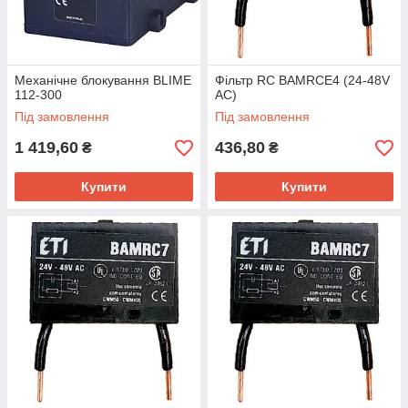
Механічне блокування BLIME
Фільтр RC BAMRCE4 (24-48V
112-300
AC)
Під замовлення
Під замовлення
1 419,60
436,80
₴
₴
Купити
Купити