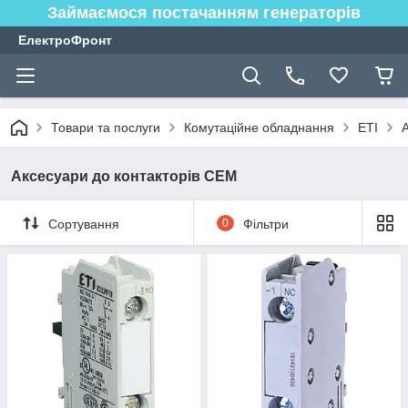
Займаємося постачанням генераторів
ЕлектроФронт
Товари та послуги
Комутаційне обладнання
ETI
Аксесуари до контакторів СЕМ
Сортування
0
Фільтри