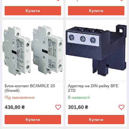
Купити
Купити
Блок-контакт BCXMRLE 20
Адаптер на DIN рейку BFE
(бічний)
27D
Під замовлення
В наявності
436,80
301,60
₴
₴
Купити
Купити