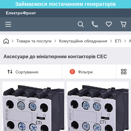
Займаємося постачанням генераторів
ЕлектроФронт
Товари та послуги
Комутаційне обладнання
ETI
Аксесуари до мініатюрним контакторів СЕС
Сортування
0
Фільтри