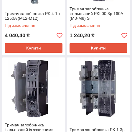
Тримач запобіжника
Тримач запобіжника PK 4 1p
ізольований PKI 00 3p 160A
1250A (M12-M12)
(M8-M8) S
Під замовлення
Під замовлення
4 040,40
1 240,20
₴
₴
Купити
Купити
Тримач запобіжника
ізольований із захисними
Тримач запобіжника PK 1 3p