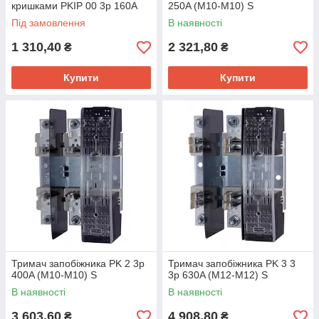
кришками PKIP 00 3p 160A
250A (M10-M10) S
(M8-M8) S
Під замовлення
В наявності
1 310,40
2 321,80
₴
₴
Купити
Купити
Тримач запобіжника PK 2 3p
Тримач запобіжника PK 3 3
400A (M10-M10) S
3p 630A (M12-M12) S
В наявності
В наявності
3 603,60
4 908,80
₴
₴