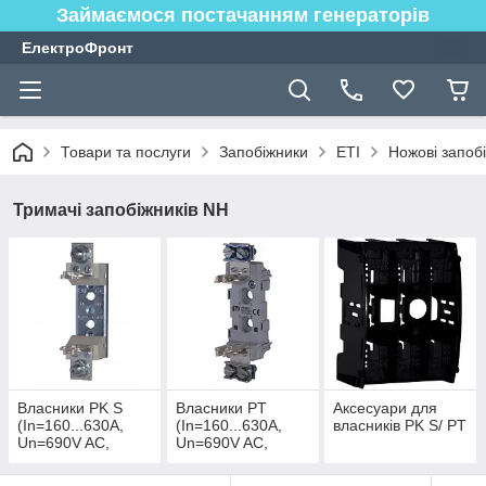
Займаємося постачанням генераторів
ЕлектроФронт
Товари та послуги
Запобіжники
ETI
Ножові запоб
Тримачі запобіжників NH
Власники PK S
Власники PT
Аксесуари для
(In=160...630A,
(In=160...630A,
власників PK S/ PT
Un=690V AC,
Un=690V AC,
Icu=200kA,
Icu=120kA,
метало-керамічне
пластикове