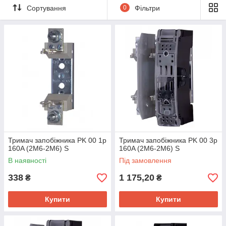
підстава)
підстава)
Сортування
0
Фільтри
Тримач запобіжника PK 00 1p
Тримач запобіжника PK 00 3p
160A (2M6-2M6) S
160A (2M6-2M6) S
В наявності
Під замовлення
338
1 175,20
₴
₴
Купити
Купити