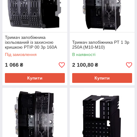
Тримач запобіжника
ізольований із захисною
Тримач запобіжника PT 1 3p
кришкою PTIP 00 3p 160A
250A (M10-M10)
(M8-M8)
Під замовлення
В наявності
1 066
2 100,80
₴
₴
Купити
Купити