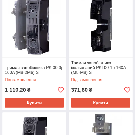
Тримач запобіжника
Тримач запобіжника PK 00 3p
ізольований PKI 00 1p 160A
160A (M8-2M6) S
(M8-M8) S
Під замовлення
Під замовлення
1 110,20
371,80
₴
₴
Купити
Купити