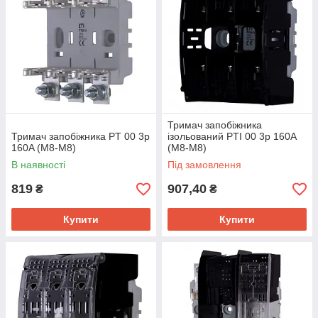
Тримач запобіжника
Тримач запобіжника PT 00 3p
ізольований PTI 00 3p 160A
160A (M8-M8)
(M8-M8)
В наявності
Під замовлення
819
907,40
₴
₴
Купити
Купити