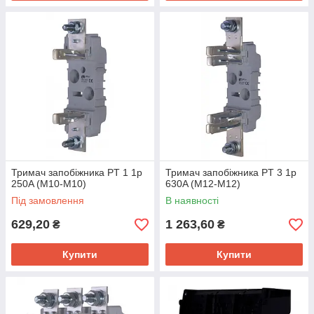
Тримач запобіжника PT 1 1p
Тримач запобіжника PT 3 1p
250A (M10-M10)
630A (M12-M12)
Під замовлення
В наявності
629,20
1 263,60
₴
₴
Купити
Купити