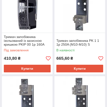
Тримач запобіжника
ізольований із захисною
Тримач запобіжника PK 1 1
кришкою PKIP 00 1p 160A
1p 250A (M10-M10) S
(M8-M8) S
Під замовлення
В наявності
410,80
665,60
₴
₴
Купити
Купити