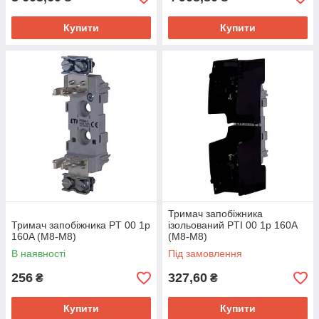
Купити
Купити
Тримач запобіжника
Тримач запобіжника PT 00 1p
ізольований PTI 00 1p 160A
160A (M8-M8)
(M8-M8)
В наявності
Під замовлення
256
327,60
₴
₴
Купити
Купити