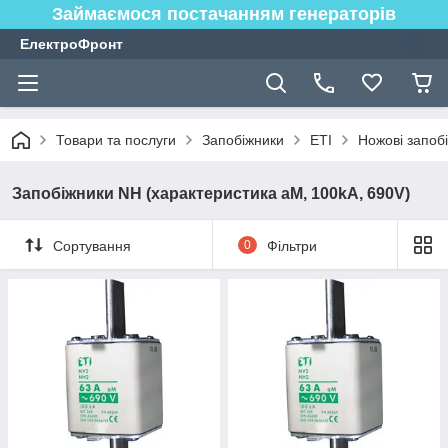
Займаємося постачанням генераторів
ЕлектроФронт
Товари та послуги
Запобіжники
ETI
Ножові запоб
Запобіжники NH (характеристика aM, 100kA, 690V)
Сортування
0
Фільтри