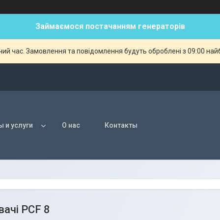
Займаємося постачанням генераторів
чий час. Замовлення та повідомлення будуть оброблені з 09:00 най
ы и услуги
О нас
Контакты
вачі PCF 8