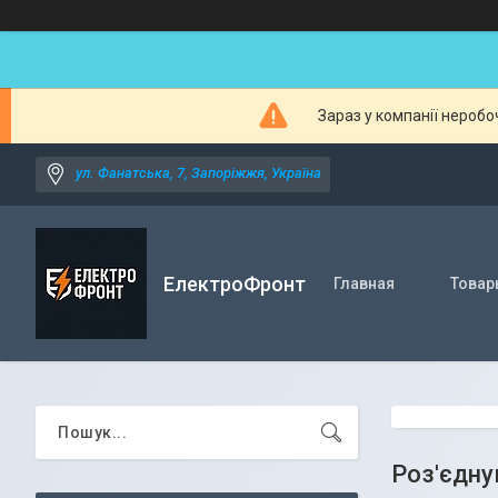
Зараз у компанії неробо
ул. Фанатська, 7, Запоріжжя, Україна
ЕлектроФронт
Главная
Товар
Роз'єдну