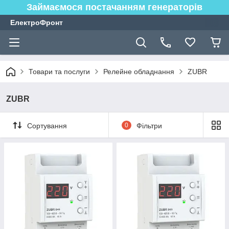
Займаємося постачанням генераторів
ЕлектроФронт
Товари та послуги
Релейне обладнання
ZUBR
ZUBR
Сортування
0
Фільтри