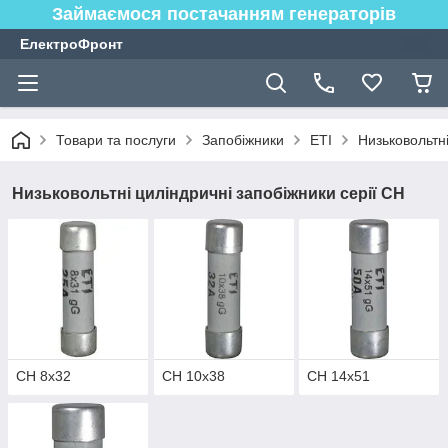
Займаємося постачанням генераторів
ЕлектроФронт
Товари та послуги
Запобіжники
ETI
Низьковольтні
Низьковольтні циліндричні запобіжники серії CH
CH 8х32
CH 10х38
CH 14х51