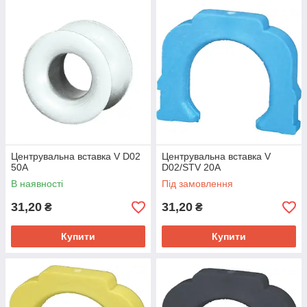
Центрувальна вставка V D02
Центрувальна вставка V
50A
D02/STV 20A
В наявності
Під замовлення
31,20
31,20
₴
₴
Купити
Купити