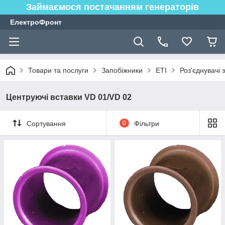
Займаємося постачанням генераторів
ЕлектроФронт
Товари та послуги
Запобіжники
ETI
Роз'єднувачі 
Центруючі вставки VD 01/VD 02
Сортування
0
Фільтри