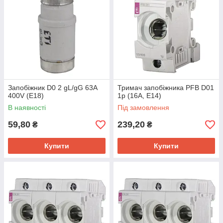
Запобіжник D0 2 gL/gG 63A
Тримач запобіжника PFB D01
400V (E18)
1p (16А, E14)
В наявності
Під замовлення
59,80
239,20
₴
₴
Купити
Купити