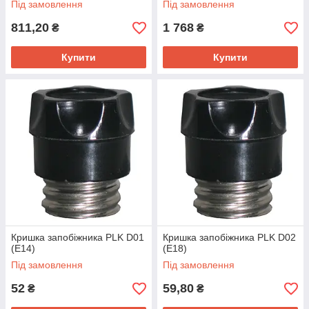
Під замовлення
Під замовлення
811,20
1 768
₴
₴
Купити
Купити
Кришка запобіжника PLK D01
Кришка запобіжника PLK D02
(E14)
(E18)
Під замовлення
Під замовлення
52
59,80
₴
₴