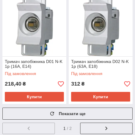
Тримач запобіжника D01 N-K
Тримач запобіжника D02 N-K
1p (16А, E14)
1p (63А, E18)
Під замовлення
Під замовлення
218,40
312
₴
₴
Купити
Купити
Показати ще
1
/ 2