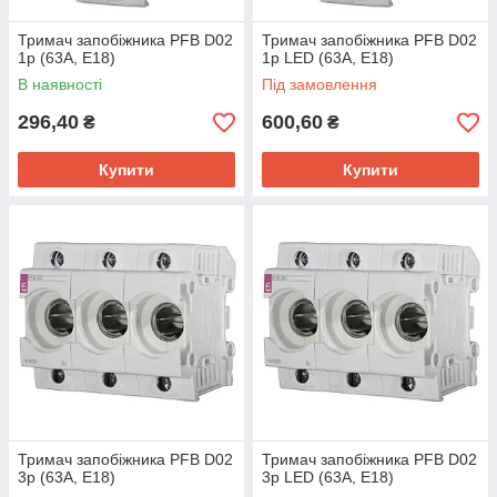
Тримач запобіжника PFB D02
Тримач запобіжника PFB D02
1p (63А, E18)
1p LED (63А, E18)
В наявності
Під замовлення
296,40
600,60
₴
₴
Купити
Купити
Тримач запобіжника PFB D02
Тримач запобіжника PFB D02
3p (63А, E18)
3p LED (63А, E18)