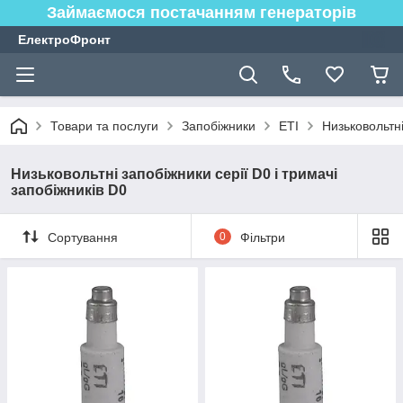
Займаємося постачанням генераторів
ЕлектроФронт
Товари та послуги
Запобіжники
ETI
Низьковольтні
Низьковольтні запобіжники серії D0 і тримачі
запобіжників D0
Сортування
0
Фільтри