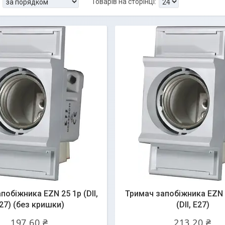
побіжника EZN 25 1p (DII,
Тримач запобіжника EZN
27) (без кришки)
(DII, Е27)
197,60 ₴
213,20 ₴