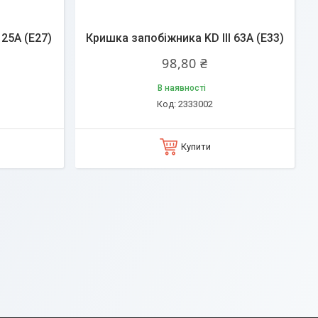
 25A (Е27)
Кришка запобіжника KD lll 63A (Е33)
98,80 ₴
В наявності
2333002
Купити