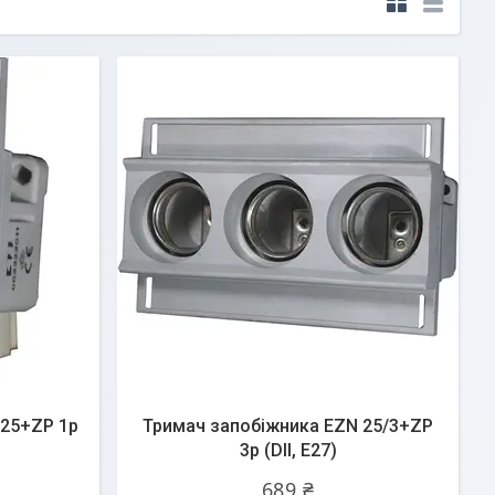
 25+ZP 1p
Тримач запобіжника EZN 25/3+ZP
3p (DII, Е27)
689 ₴