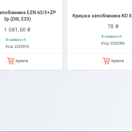
апобіжника EZN 63/3+ZP
Кришка запобіжника KD ll
3p (DIII, Е33)
78 ₴
1 081,60 ₴
В наявності
В наявності
2332003
2323016
Купити
Купити