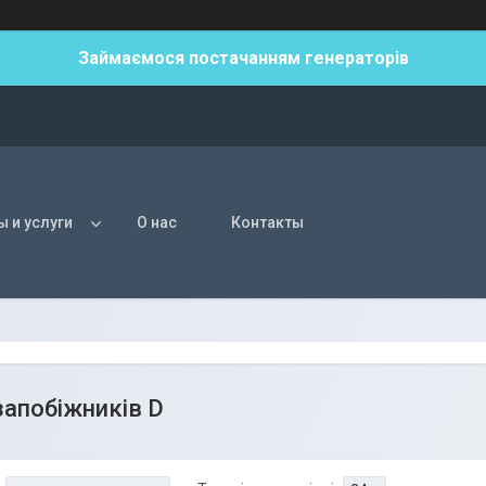
Займаємося постачанням генераторів
ы и услуги
О нас
Контакты
запобіжників D