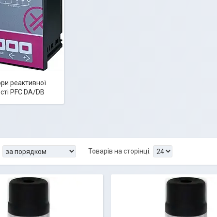
ри реактивної
сті PFC DA/DB