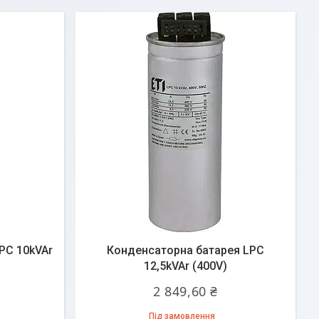
PC 10kVAr
Конденсаторна батарея LPC
12,5kVAr (400V)
2 849,60 ₴
Під замовлення