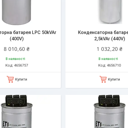
орна батарея LPC 50kVAr
Конденсаторна батар
(400V)
2,5kVAr (440V)
8 010,60 ₴
1 032,20 ₴
В наявності
В наявності
4656757
4656710
Купити
Купити