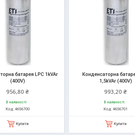
торна батарея LPC 1kVAr
Конденсаторна батар
(400V)
1,5kVAr (400V)
956,80 ₴
993,20 ₴
В наявності
В наявності
4656700
4656701
Купити
Купити