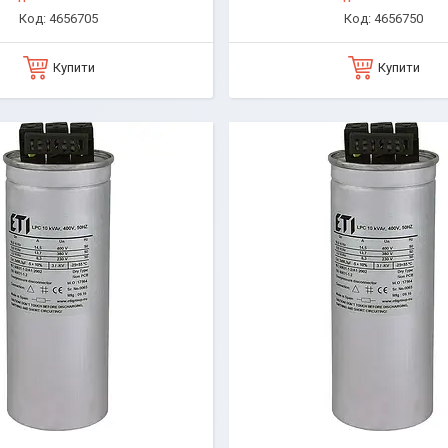
4656705
4656750
Купити
Купити