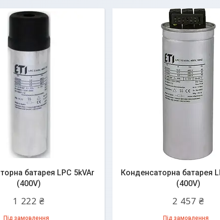
торна батарея LPC 5kVAr
Конденсаторна батарея L
(400V)
(400V)
1 222 ₴
2 457 ₴
Під замовлення
Під замовлення