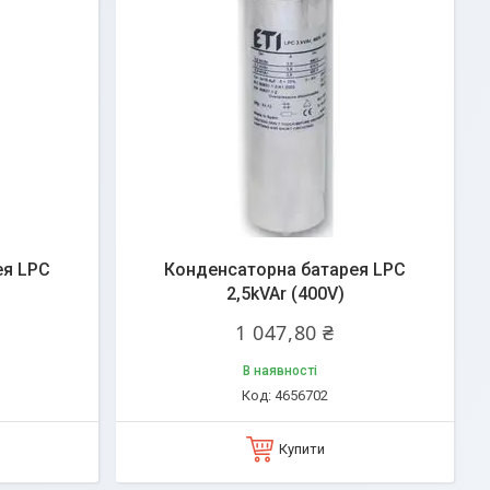
ея LPC
Конденсаторна батарея LPC
2,5kVAr (400V)
1 047,80 ₴
В наявності
4656702
Купити