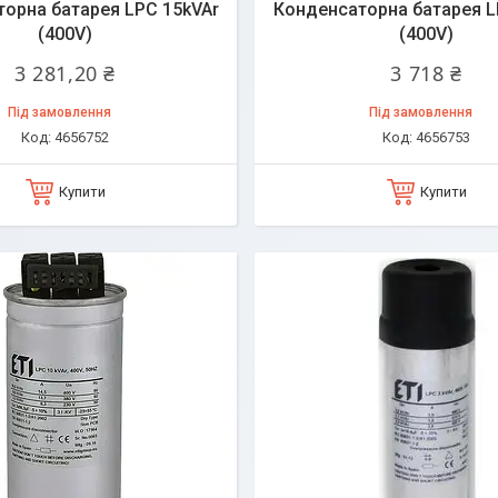
орна батарея LPC 15kVAr
Конденсаторна батарея L
(400V)
(400V)
3 281,20 ₴
3 718 ₴
Під замовлення
Під замовлення
4656752
4656753
Купити
Купити