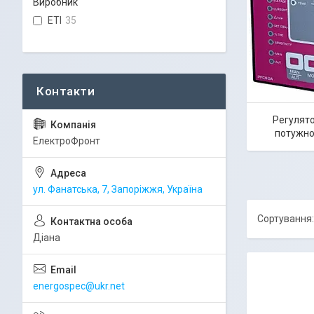
Виробник
ETI
35
Регулято
потужно
ЕлектроФронт
ул. Фанатська, 7, Запоріжжя, Україна
Діана
energospec@ukr.net