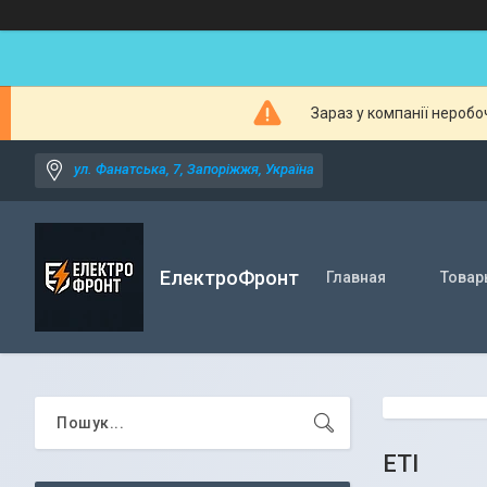
Зараз у компанії неробо
ул. Фанатська, 7, Запоріжжя, Україна
ЕлектроФронт
Главная
Товар
ETI