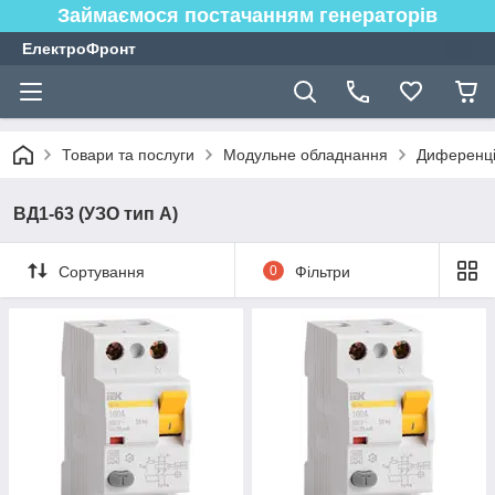
Займаємося постачанням генераторів
ЕлектроФронт
Товари та послуги
Модульне обладнання
Диференці
ВД1-63 (УЗО тип А)
Сортування
0
Фільтри