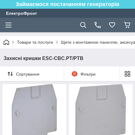
Займаємося постачанням генераторів
ЕлектроФронт
Товари та послуги
Щити з монтажною панеллю, аксесуа
Захисні кришки ESC-CBC.PT/PTB
Сортування
0
Фільтри