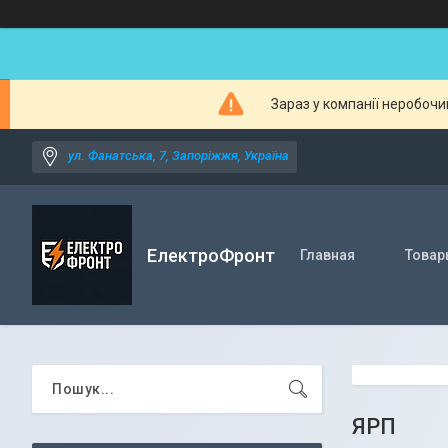
Зараз у компанії неробочи
ул. Фанатська, 7, Запоріжжя, Україна
ЕлектроФронт
Главная
Товар
ЯРП