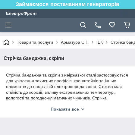
Займаємося постачанням генераторів
ЕлектроФронт
Товари та послуги
Арматура СІП
ІЕК
Стрічка бан
Стрічка бандажна, скріпи
Стрічка бандажна та скріпи з неіржавкої сталі застосовуються
для кріплення захисних профілів, кронштейнів та інших
елементів до опор ліній електропередавання. Стрічка має
стійкість до корозії, впливу екстремальних температур,
вологості та погодно-кліматичних чинників. Стрічка
розміщена в зручному для транспортування пластиковому
Показати все
пакованні.