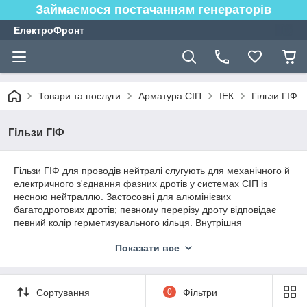
Займаємося постачанням генераторів
ЕлектроФронт
Товари та послуги
Арматура СІП
ІЕК
Гільзи ГІФ
Гільзи ГІФ
Гільзи ГІФ для проводів нейтралі слугують для механічного й
електричного з'єднання фазних дротів у системах СІП із
несною нейтраллю. Застосовні для алюмінієвих
багатодротових дротів; певному перерізу дроту відповідає
певний колір герметизувального кільця. Внутрішня
порожнина алюмінієвої частини заповнена контактним
Показати все
мастилом, що оберігає поверхню алюмінію від окиснення,
що знижує контактний опір, що призводить до чималого
зниження втрат електроенергії. Ізоляційним матеріалом є
полімер, стійкий до ультрафіолетового випромінювання й
Сортування
0
Фільтри
погодно-кліматичних умов. Для несних дротів допустимі