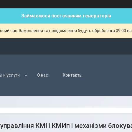
Займаємося постачанням генераторів
бочий час. Замовлення та повідомлення будуть оброблені з 09:00 н
ы и услуги
О нас
Контакты
управління КМІ і КМИп і механізми блокув