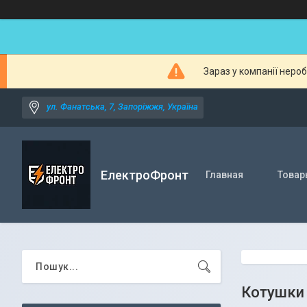
Зараз у компанії неро
ул. Фанатська, 7, Запоріжжя, Україна
ЕлектроФронт
Главная
Товар
Котушки 