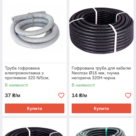
Труба гофрована
Гофрована труба для кабелю
електромонтажна з
Neomax Ø16 мм, гнучка
протяжкою 320 N/5см;
негорюча 320H чорна
Ø32мм; ПВХ; світло-сіра;
В наявності
В наявності
Бухта 50 м
37
14
₴/м
₴/м
Купити
Купити