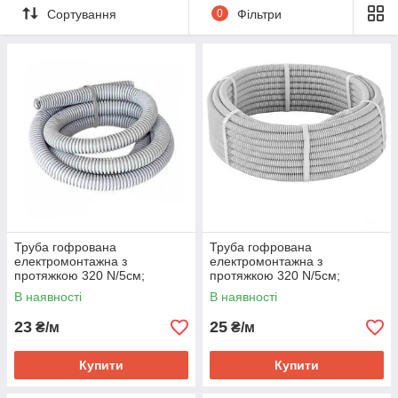
Сортування
0
Фільтри
Труба гофрована
Труба гофрована
електромонтажна з
електромонтажна з
протяжкою 320 N/5см;
протяжкою 320 N/5см;
Ø20мм; ПВХ; світло-сіра;
Ø25мм; ПВХ; світло-сіра;
В наявності
В наявності
Бухта 50 м
Бухта 50 м
23
25
₴/м
₴/м
Купити
Купити