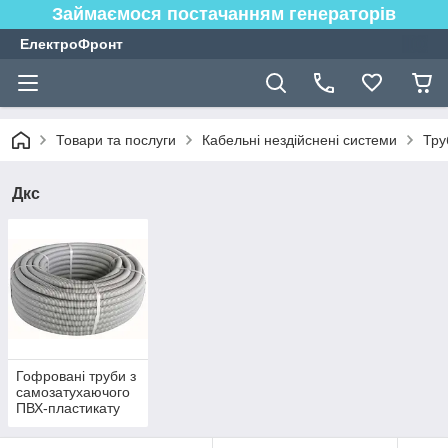
Займаємося постачанням генераторів
ЕлектроФронт
Товари та послуги
Кабельні нездійснені системи
Тру
Дкс
Гофровані труби з
самозатухаючого
ПВХ-пластикату