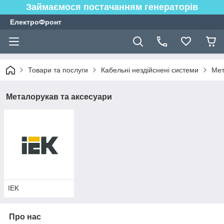
Займаємося постачанням генераторів
ЕлектроФронт
Товари та послуги
Кабельні нездійснені системи
Мет
Металорукав та аксесуари
ІEK
Про нас