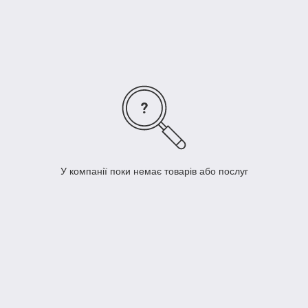
пусковими струмами (10-20 Ін). Простий і зручний монтаж
при установці на DIN-рейку. Трикутний індикатор положення
контактів (вкл./вимк.). Можливість монтажу додаткових
пристроїв (подходять від інших серій). Індикація
номінального струму автомата кольором керуючого важеля
(у кожного номіналу свій колір).
У компанії поки немає товарів або послуг