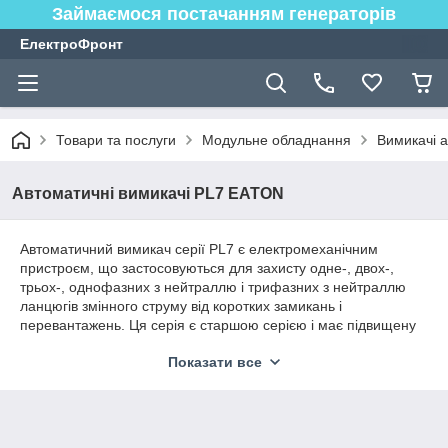
Займаємося постачанням генераторів
ЕлектроФронт
Товари та послуги
Модульне обладнання
Вимикачі а
Автоматичні вимикачі PL7 EATON
Автоматичний вимикач серії PL7 є електромеханічним
пристроєм, що застосовуються для захисту одне-, двох-,
трьох-, однофазних з нейтраллю і трифазних з нейтраллю
ланцюгів змінного струму від коротких замикань і
перевантажень. Ця серія є старшою серією і має підвищену
відключає здатність — 10кА, що дозволяє їх використовувати
Показати все
в місцях з високим розрахунковим струмом короткого
замикання. Ця серія має розширений діапазон номінальних
струмів починаючи від 0,16 А до 63 А, а так само, крім
стандартних кривих відключення і З ще і D, що дозволяє їх
застосовувати для захисту навантажень з великими