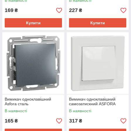
В наявності
В наявності
169
227
₴
₴
Купити
Купити
Вимикач одноклавішний
Вимикач одноклавішний
Asfora сталь
самозатискний ASFORA
В наявності
В наявності
165
317
₴
₴