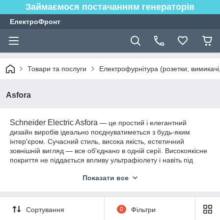
Займаємося постачанням генераторів
ЕлектроФронт
Товари та послуги
Електрофурнітура (розетки, вимикачі,
Asfora
Schneider Electric Asfora
— це простий і елегантний
дизайн виробів ідеально поєднуватиметься з будь-яким
інтер'єром. Сучасний стиль, висока якість, естетичний
зовнішній вигляд — все об'єднано в одній серії. Високоякісне
покриття не піддається впливу ультрафіолету і навіть під
прямими сонячними променями колір виробів залишається
Показати все
Asfora
як новий роками. Вибір
— оптимальне поєднання
ціни та якості.
Сортування
0
Фільтри