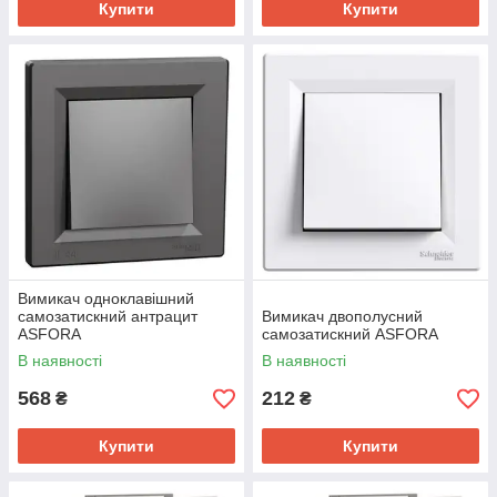
Купити
Купити
Вимикач одноклавішний
самозатискний антрацит
Вимикач двополусний
ASFORA
самозатискний ASFORA
В наявності
В наявності
568
212
₴
₴
Купити
Купити