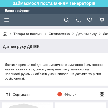
Займаємося постачанням генераторів
ЕлектроФронт
Товари та послуги
Світлотехніка
Датчики руху
Дат
Датчик руху ДД IEK
Датчики призначені для автоматичного вмикання і вимкнення
навантаження в заданому інтервалі часу залежно від
наявності рухомих об'єктів у зоні виявлення датчика та рівня
освітленості.
Сортування
0
Фільтри