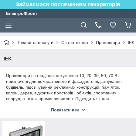
Займаємося постачанням генераторів
ЕлектроФронт
Товари та послуги
Світлотехніка
Прожектори
IEK
IEK
Прожектори світлодіодні потужністю 10, 20, 30, 50, 70 Вт
призначені для декоративного й фасадного підсвічування
будівель, підсвічування рекламних конструкцій, пам'яток,
колон, дерев, відкритих просторів і об'єктів, спортивних
споруд, а також промислових зон. Підходять як для
внутрішнього, так і для зовнішнього застосування.
Показати все
Прожектори потужністю 100, 150 і 200 Вт призначені для
зовнішнього та ландшафтного освітлення будівель, споруд,
складських об'єктів, площ, парків, автостоянок, рекламних
стендів, скульптур, пам'яток, стадіонів, а також для
декоративного підсвічування фасадів будівель і об'єктів, що