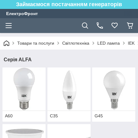
Займаємося постачанням генераторів
ЕлектроФронт
Товари та послуги
Світлотехніка
LED лампа
IEK
Серія ALFA
A60
C35
G45