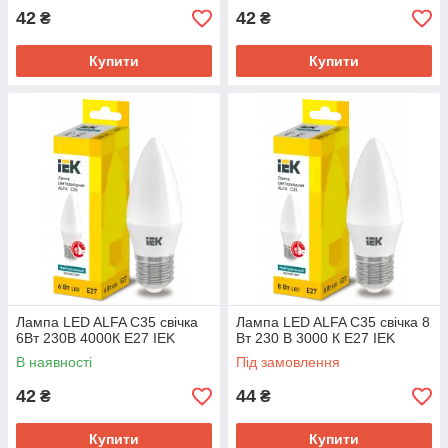
42
42
₴
₴
Купити
Купити
Лампа LED ALFA C35 свічка
Лампа LED ALFA C35 свічка 8
6Вт 230В 4000К E27 IEK
Вт 230 В 3000 К E27 IEK
В наявності
Під замовлення
42
44
₴
₴
Купити
Купити