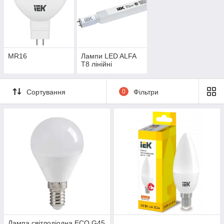
MR16
Лампи LED ALFA
T8 лінійні
Сортування
0
Фільтри
Лампа світлодіодна ECO G45