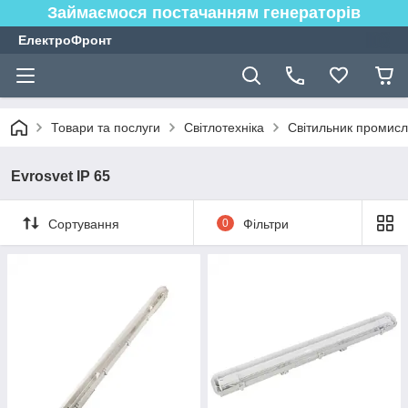
Займаємося постачанням генераторів
ЕлектроФронт
Товари та послуги
Світлотехніка
Світильник промисл
Evrosvet IP 65
Сортування
0
Фільтри