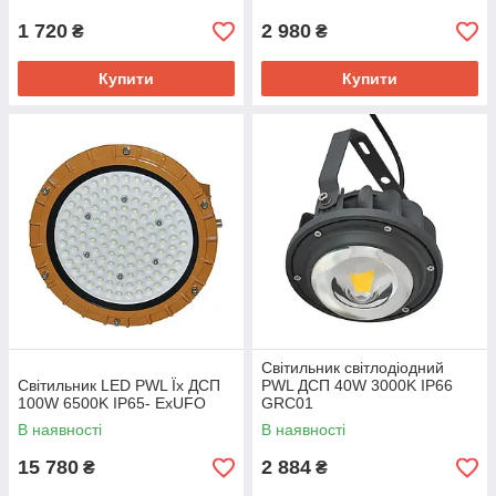
1 720
2 980
₴
₴
Купити
Купити
Світильник світлодіодний
Світильник LED PWL Їх ДСП
PWL ДСП 40W 3000K IP66
100W 6500K IP65- ExUFO
GRC01
В наявності
В наявності
15 780
2 884
₴
₴