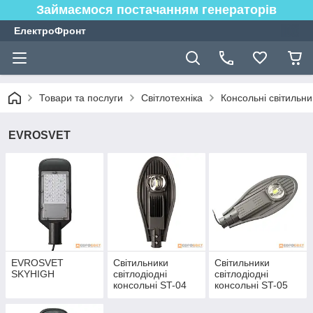
Займаємося постачанням генераторів
ЕлектроФронт
Товари та послуги
Світлотехніка
Консольні світильни
EVROSVET
EVROSVET
Світильники
Світильники
SKYHIGH
світлодіодні
світлодіодні
консольні ST-04
консольні ST-05
IP65
IP65