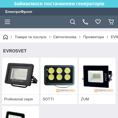
Займаємося постачанням генераторів
ЕлектроФронт
Товари та послуги
Світлотехніка
Прожектори
EV
EVROSVET
Profesional серія
SOTTI
ZUM