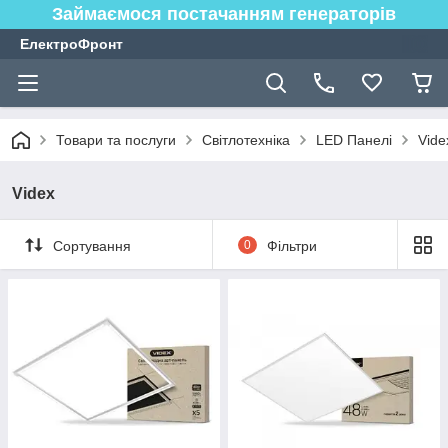
Займаємося постачанням генераторів
ЕлектроФронт
Товари та послуги
Світлотехніка
LED Панелі
Vide
Videx
Сортування
0
Фільтри