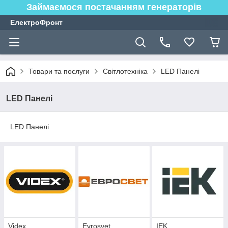
Займаємося постачанням генераторів
ЕлектроФронт
Товари та послуги
Світлотехніка
LED Панелі
LED Панелі
LED Панелі
Videx
Evrosvet
IEK