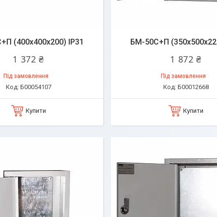
+П (400х400х200) IP31
БМ-50C+П (350х500х220
1 372 ₴
1 872 ₴
Під замовлення
Під замовлення
Б00054107
Б00012668
Купити
Купити