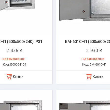
+П (500х500х240) IP31
БМ-601C+П (500х600х20
2 436 ₴
2 930 ₴
Під замовлення
Під замовлення
Б00054109
БМ-601C+П
Купити
Купити