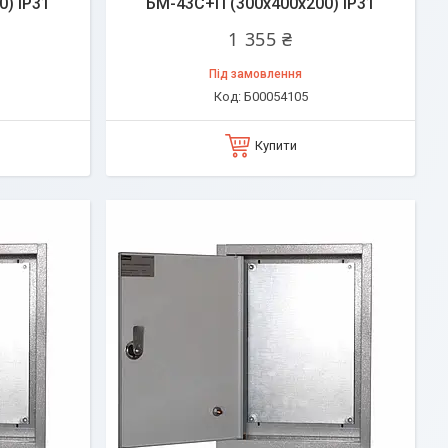
) IP31
БМ-43C+П (300х400х200) IP31
1 355 ₴
Під замовлення
Б00054105
Купити