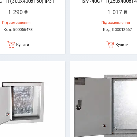
+П (300х400х150) IP31
БМ-40C+П (250х400х140
1 290 ₴
1 017 ₴
Під замовлення
Під замовлення
Б00056478
Б00012667
Купити
Купити