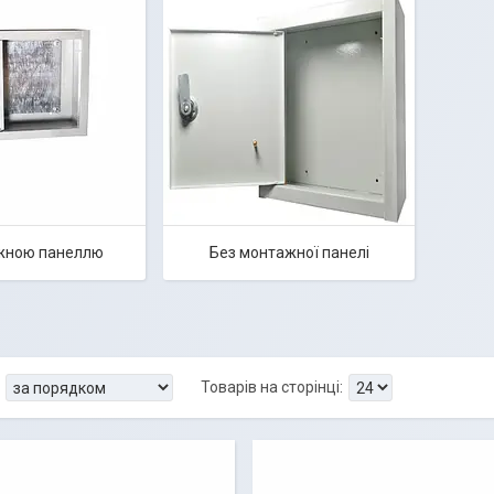
жною панеллю
Без монтажної панелі