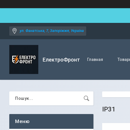
ул. Фанатська, 7, Запоріжжя, Україна
ЕлектроФронт
Главная
Товар
IP31