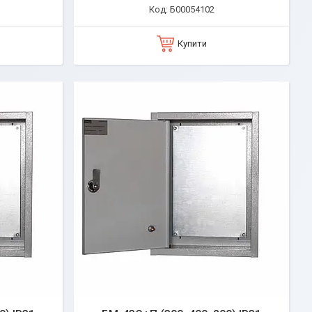
Б00054102
Купити