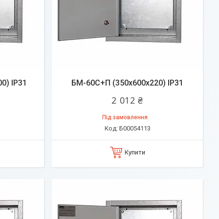
0) IP31
БМ-60C+П (350х600х220) IP31
2 012 ₴
Під замовлення
Б00054113
Купити