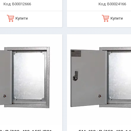
Б00012666
Б00024166
Купити
Купити