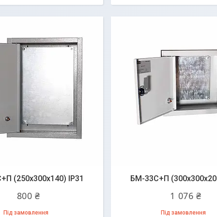
+П (250х300х140) IP31
БМ-33C+П (300х300х200
800 ₴
1 076 ₴
Під замовлення
Під замовлення