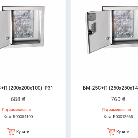
+П (200х200х100) IP31
БМ-25C+П (250х250х140
688 ₴
760 ₴
Під замовлення
Під замовлення
Б00054100
Б00012665
Купити
Купити