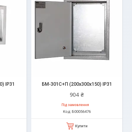
) IP31
БМ-301C+П (200х300х150) IP31
904 ₴
Під замовлення
Б00056476
Купити