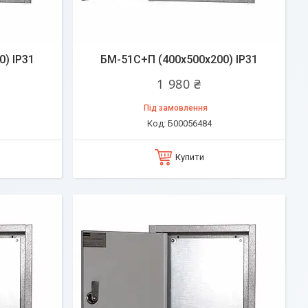
) IP31
БМ-51C+П (400х500х200) IP31
1 980 ₴
Під замовлення
Б00056484
Купити