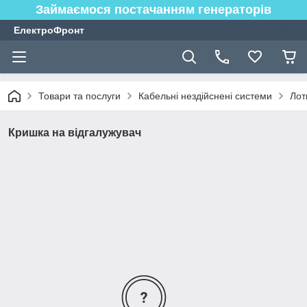
Займаємося постачанням генераторів
ЕлектроФронт
Товари та послуги
Кабельні нездійснені системи
Лот
Кришка на відгалужувач