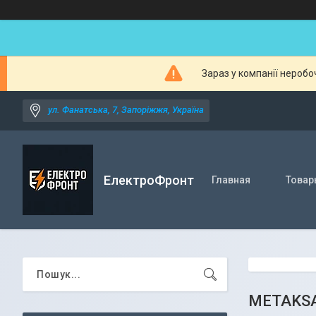
Зараз у компанії неробо
ул. Фанатська, 7, Запоріжжя, Україна
ЕлектроФронт
Главная
Товар
METAKS