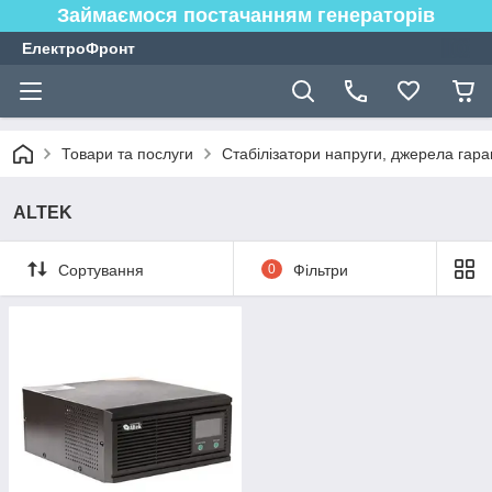
Займаємося постачанням генераторів
ЕлектроФронт
Товари та послуги
Стабілізатори напруги, джерела гара
ALTEK
Сортування
0
Фільтри