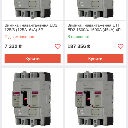
Вимикач навантаження ED2
Вимикач навантаження ETI
125/3 (125А_6кА) 3P
ED2 1600/4 1600A (45kA) 4P
Під замовлення
В наявності
7 332
187 356
₴
₴
Купити
Купити