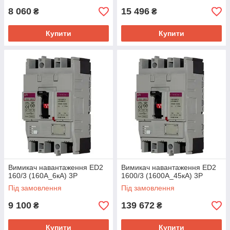
8 060
15 496
₴
₴
Купити
Купити
Вимикач навантаження ED2
Вимикач навантаження ED2
160/3 (160А_6кА) 3P
1600/3 (1600А_45кА) 3Р
Під замовлення
Під замовлення
9 100
139 672
₴
₴
Купити
Купити