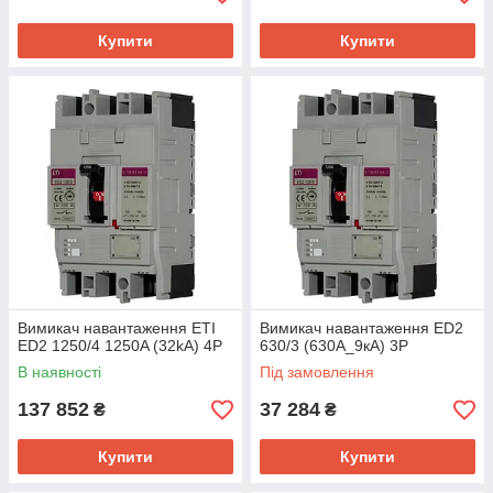
Купити
Купити
Вимикач навантаження ETI
Вимикач навантаження ED2
ED2 1250/4 1250A (32kA) 4P
630/3 (630А_9кА) 3Р
В наявності
Під замовлення
137 852
37 284
₴
₴
Купити
Купити