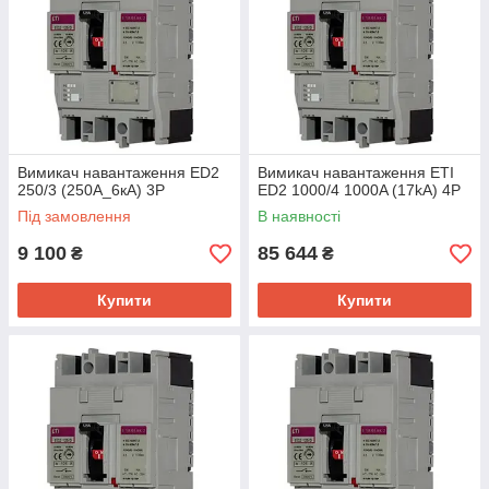
Вимикач навантаження ED2
Вимикач навантаження ETI
250/3 (250А_6кА) 3P
ED2 1000/4 1000A (17kA) 4P
Під замовлення
В наявності
9 100
85 644
₴
₴
Купити
Купити