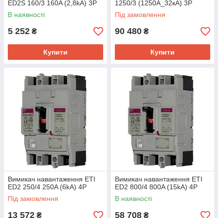
ED2S 160/3 160A (2,8kA) 3P
1250/3 (1250А_32кА) 3Р
В наявності
Під замовлення
5 252
90 480
₴
₴
Купити
Купити
Вимикач навантаження ETI
Вимикач навантаження ETI
ED2 250/4 250A (6kA) 4P
ED2 800/4 800A (15kA) 4P
Під замовлення
В наявності
13 572
58 708
₴
₴