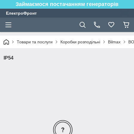
Займаємося постачанням генераторів
ЕлектроФронт
Товари та послуги
Коробки розподільні
Bilmax
BO
IP54