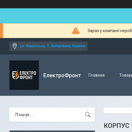
Зараз у компанії неро
ул. Фанатська, 7, Запоріжжя, Україна
ЕлектроФронт
Главная
Товар
КОРПУС 