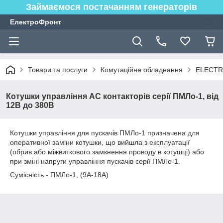
Займаємося постачанням генераторів
ЕлектроФронт
Товари та послуги
Комутаційне обладнання
ELECT
Котушки управління АС контакторів серії ПМЛо-1, від
12В до 380В
Котушки управління для пускачів ПМЛо-1 призначена для
оперативної заміни котушки, що вийшла з експлуатації
(обрив або міжвиткового замкнення проводу в котушці) або
при зміні напруги управління пускачів серії ПМЛо-1.
Сумісність - ПМЛо-1, (9А-18А)