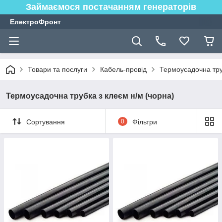
Займаємося постачанням генераторів
ЕлектроФронт
Товари та послуги
Кабель-провід
Термоусадочна тр
Термоусадочна трубка з клеєм н/м (чорна)
Сортування
0
Фільтри