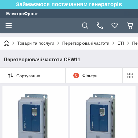
Займаємося постачанням генераторів
ЕлектроФронт
Товари та послуги
Перетворювачі частоти
ETI
Пе
Перетворювачі частоти CFW11
Сортування
0
Фільтри