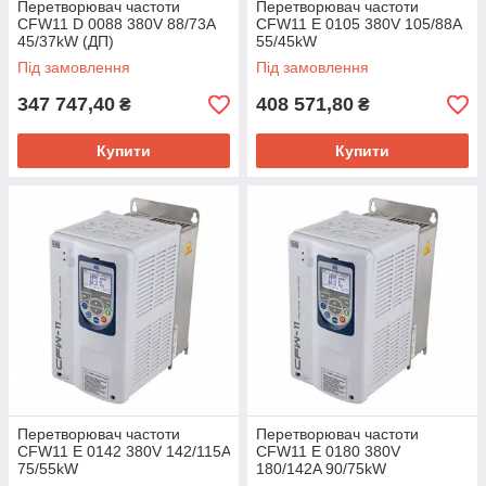
Перетворювач частоти
Перетворювач частоти
CFW11 D 0088 380V 88/73A
CFW11 E 0105 380V 105/88A
45/37kW (ДП)
55/45kW
Під замовлення
Під замовлення
347 747,40
408 571,80
₴
₴
Купити
Купити
Перетворювач частоти
Перетворювач частоти
CFW11 E 0142 380V 142/115A
CFW11 E 0180 380V
75/55kW
180/142A 90/75kW