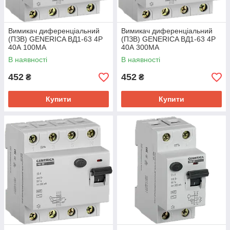
Вимикач диференціальний
Вимикач диференціальний
(ПЗВ) GENERICA ВД1-63 4Р
(ПЗВ) GENERICA ВД1-63 4Р
40А 100МА
40А 300МА
В наявності
В наявності
452
452
₴
₴
Купити
Купити